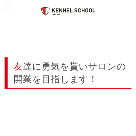
コ
ナ
HOME
トリマー
友達に勇気を貰いサロンの開業を目指します！
ン
ビ
テ
ゲ
ン
ー
ツ
シ
へ
ョ
ス
ン
キ
に
ッ
移
プ
動
友達に勇気を貰いサロンの
開業を目指します！
今回は集中制ドッグビジネス科に通われている山田裕子さんにお
話をお聞きしました。
【トリマーになろうと思ったきっかけは何ですか？】