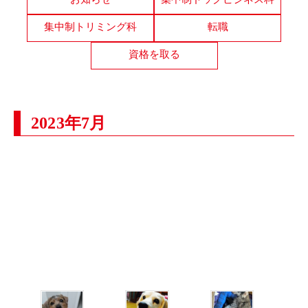
集中制トリミング科
転職
資格を取る
2023年7月