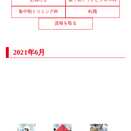
集中制トリミング科
転職
資格を取る
2021年6月