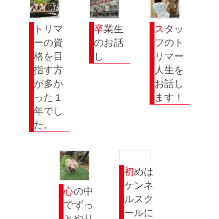
トリマ
卒業生
スタッ
ーの資
のお話
フのト
格を目
し
リマー
指す方
人生を
が多か
お話し
った１
ます！
年でし
た。
初めは
ケンネ
心の中
ルスク
でずっ
ールに
とやり