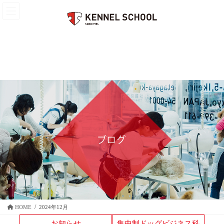
コ
ナ
ン
ビ
テ
ゲ
ン
ー
ツ
シ
へ
ョ
ス
ン
キ
に
ッ
移
プ
動
HOME
2024年12月
お知らせ
集中制ドッグビジネス科