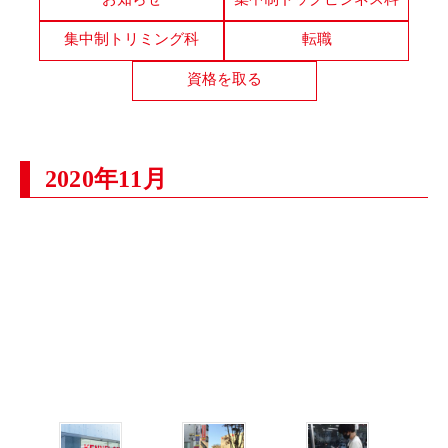
集中制トリミング科
転職
資格を取る
2020年11月