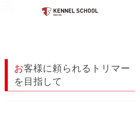
コ
ナ
HOME
トリマー
お客様に頼られるトリマーを目指して
ン
ビ
テ
ゲ
ン
ー
ツ
シ
へ
ョ
ス
ン
キ
に
ッ
移
プ
動
お客様に頼られるトリマー
を目指して
今回お話をお聞きしたのはフリータイム制に通われている田所さ
んです。