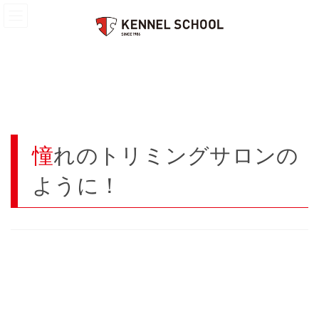
コ
ナ
HOME
Business
憧れのトリミングサロンのように！
ン
ビ
テ
ゲ
ン
ー
ツ
シ
へ
ョ
ス
ン
キ
に
ッ
移
プ
動
憧れのトリミングサロンの
ように！
簡単なご紹介から