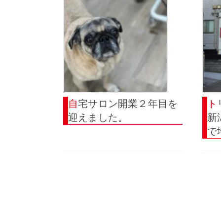
自宅サロン開業２年目を
トリマーを目指すために
迎えました。
新
で