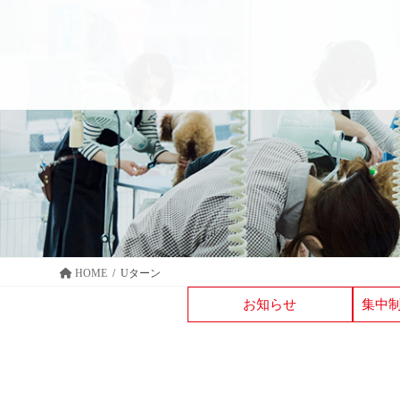
コ
ナ
ン
ビ
テ
ゲ
ン
ー
ツ
シ
へ
ョ
ス
ン
キ
に
ッ
移
プ
動
HOME
Uターン
お知らせ
集中