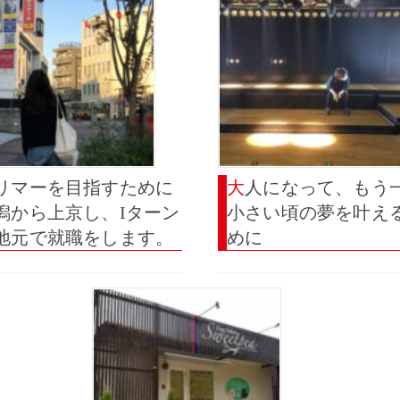
大人になって、もう一度
潟から上京し、Iターン
小さい頃の夢を叶え
地元で就職をします。
めに