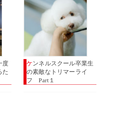
ケンネルスクール卒業生
るた
の素敵なトリマーライ
フ Part１